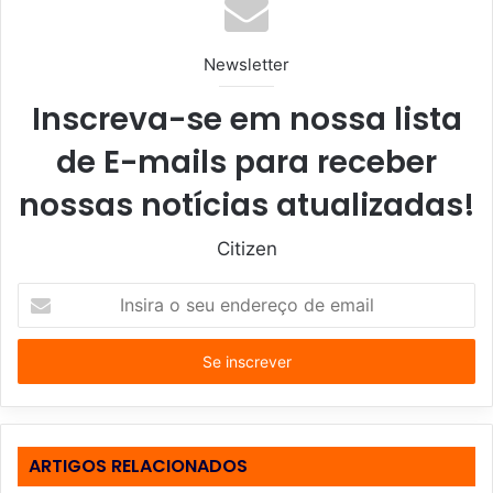
Newsletter
Inscreva-se em nossa lista
de E-mails para receber
nossas notícias atualizadas!
Citizen
I
n
s
i
r
a
o
s
ARTIGOS RELACIONADOS
e