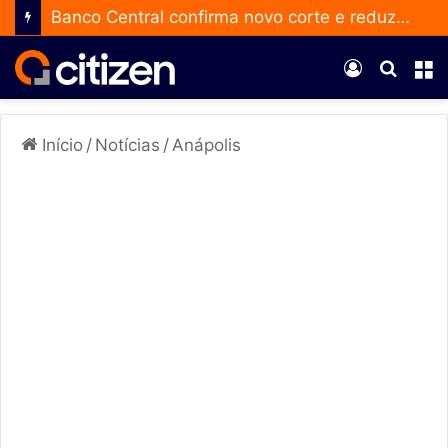
Banco Central confirma novo corte e reduz a taxa Selic para 14% ao ano
Entrar
Procur
M
por
Início
/
Notícias
/
Anápolis