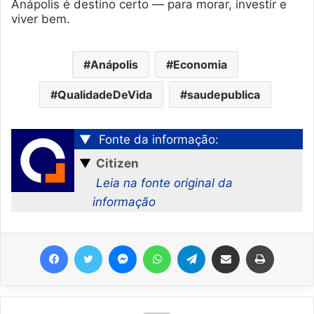
Anápolis é destino certo — para morar, investir e
viver bem.
Anápolis
Economia
QualidadeDeVida
saudepublica
▼
Fonte da informação:
▼
Citizen
Leia na fonte original da
informação
Facebook
Twitter
Messenger
WhatsApp
Telegram
Compartilhar via e-mail
Imprimir