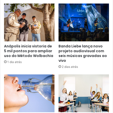
u
e
n
d
e
r
e
ç
o
Anápolis inicia vistoria de
Banda Liebe lança novo
d
5 mil pontos para ampliar
projeto audiovisual com
e
uso do Método Wolbachia
seis músicas gravadas ao
e
vivo
1 dia atrás
m
2 dias atrás
a
i
l