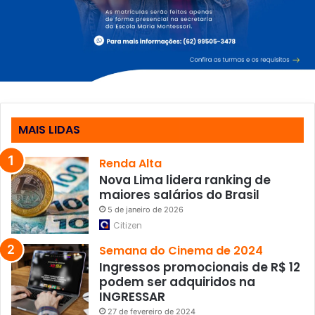
a
l
d
e
K
a
r
a
t
MAIS LIDAS
ê
Renda Alta
Nova Lima lidera ranking de
maiores salários do Brasil
5 de janeiro de 2026
Citizen
Semana do Cinema de 2024
Ingressos promocionais de R$ 12
podem ser adquiridos na
INGRESSAR
27 de fevereiro de 2024