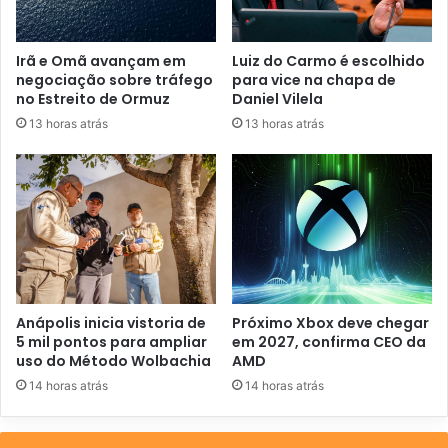
e
ç
o
Irã e Omã avançam em
Luiz do Carmo é escolhido
d
negociação sobre tráfego
para vice na chapa de
e
no Estreito de Ormuz
Daniel Vilela
e
13 horas atrás
13 horas atrás
m
a
i
l
Anápolis inicia vistoria de
Próximo Xbox deve chegar
5 mil pontos para ampliar
em 2027, confirma CEO da
uso do Método Wolbachia
AMD
14 horas atrás
14 horas atrás