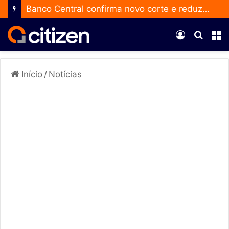
Banco Central confirma novo corte e reduz a taxa Selic para 14% ao ano
Entrar
Procur
M
por
Início
/
Notícias