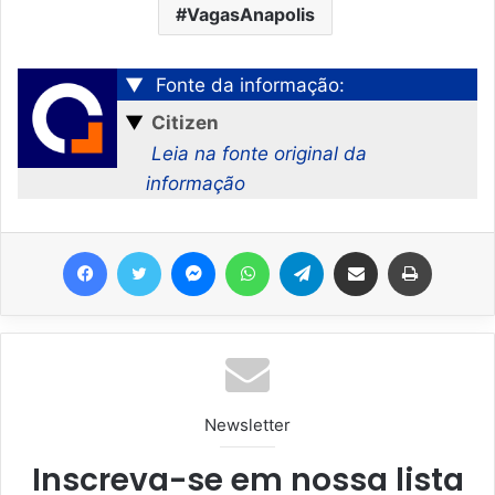
VagasAnapolis
▼
Fonte da informação:
▼
Citizen
Leia na fonte original da
informação
Facebook
Twitter
Messenger
WhatsApp
Telegram
Compartilhar via e-mail
Imprimir
Newsletter
Inscreva-se em nossa lista