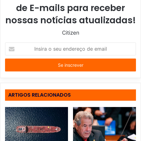
de E-mails para receber
nossas notícias atualizadas!
Citizen
I
n
s
i
r
a
o
s
ARTIGOS RELACIONADOS
e
u
e
n
d
e
r