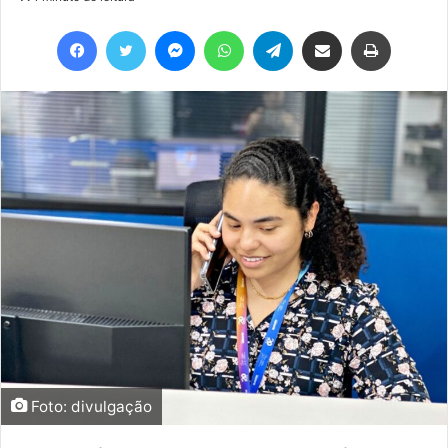
Facebook
Twitter
Messenger
WhatsApp
Telegram
Compartilhar via e-mail
Imprimir
Foto: divulgação