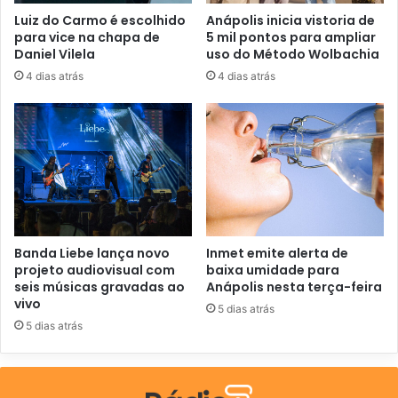
o
Luiz do Carmo é escolhido
Anápolis inicia vistoria de
d
para vice na chapa de
5 mil pontos para ampliar
e
Daniel Vilela
uso do Método Wolbachia
e
4 dias atrás
4 dias atrás
m
a
i
l
Banda Liebe lança novo
Inmet emite alerta de
projeto audiovisual com
baixa umidade para
seis músicas gravadas ao
Anápolis nesta terça-feira
vivo
5 dias atrás
5 dias atrás