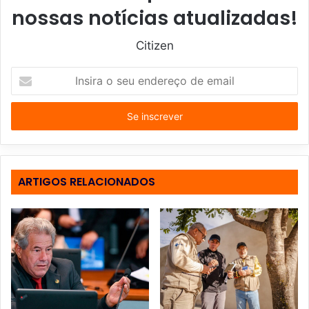
nossas notícias atualizadas!
Citizen
I
n
s
i
r
a
o
s
ARTIGOS RELACIONADOS
e
u
e
n
d
e
r
e
ç