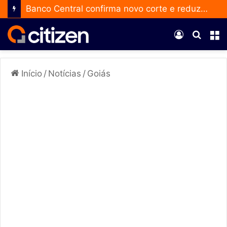
Banco Central confirma novo corte e reduz a taxa Selic para 14% ao ano
Entrar
Procur
M
por
Início
/
Notícias
/
Goiás