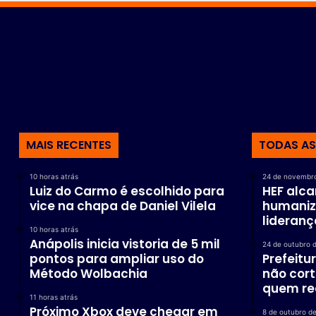
MAIS RECENTES
TODAS AS
10 horas atrás
24 de novembr
Luiz do Carmo é escolhido para
HEF alca
vice na chapa de Daniel Vilela
humaniz
lideran
10 horas atrás
Anápolis inicia vistoria de 5 mil
24 de outubro 
pontos para ampliar uso do
Prefeitu
Método Wolbachia
não cort
quem re
11 horas atrás
Próximo Xbox deve chegar em
8 de outubro d