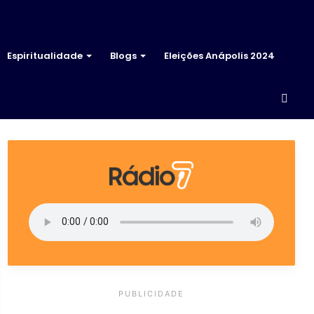
Espiritualidade
Blogs
Eleições Anápolis 2024
Proc
por
PUBLICIDADE