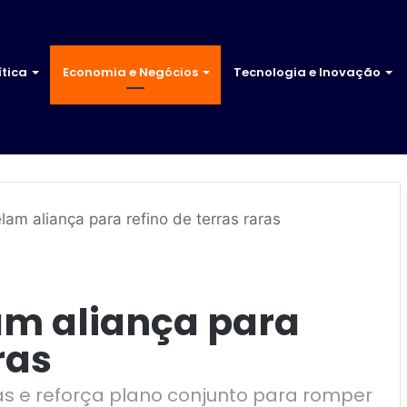
ítica
Economia e Negócios
Tecnologia e Inovação
lam aliança para refino de terras raras
am aliança para
ras
as e reforça plano conjunto para romper