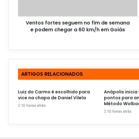
e
ç
o
Ventos fortes seguem no fim de semana
d
e podem chegar a 60 km/h em Goiás
e
e
m
a
i
l
ARTIGOS RELACIONADOS
Luiz do Carmo é escolhido para
Anápolis inicia 
vice na chapa de Daniel Vilela
pontos para am
Método Wolba
10 horas atrás
10 horas atrás