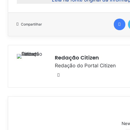
Facebook
Compartilhar
Redação Citizen
Redação do Portal Citizen
W
e
b
s
i
t
e
New