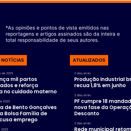
*As opiniões e pontos de vista emitidos nas
reportagens e artigos assinados são da inteira e
total responsabilidade de seus autores.
 NOTÍCIAS
ATUALIZADOS
o de 2025
2 dias atrás
nça mil partos
Produção industrial br
ados e reforça
recua 1,8% em junho
ça no cuidado materno
2 dias atrás
PF cumpre 18 manda
de 2025
ra de Bento Gonçalves
nova fase da Operaç
a Bolsa Família de
Desconto
cusa emprego
2 dias atrás
Rede municipal reto
e 2025