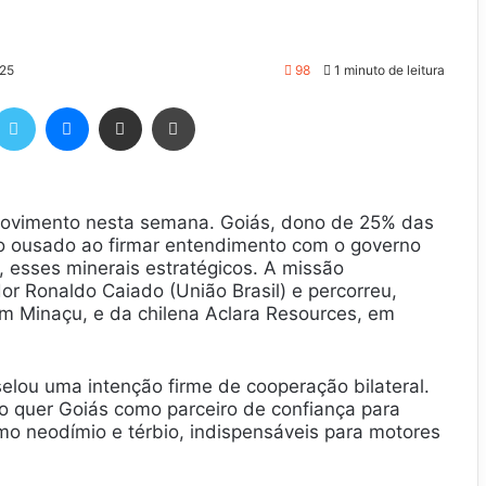
025
98
1 minuto de leitura
Twitter
Messenger
Compartilhar via e-mail
Imprimir
 movimento nesta semana. Goiás, dono de 25% das
so ousado ao firmar entendimento com o governo
o, esses minerais estratégicos. A missão
or Ronaldo Caiado (União Brasil) e percorreu,
em Minaçu, e da chilena Aclara Resources, em
selou uma intenção firme de cooperação bilateral.
ão quer Goiás como parceiro de confiança para
mo neodímio e térbio, indispensáveis para motores