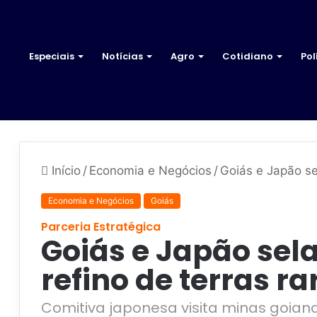
Especiais
Notícias
Agro
Cotidiano
Pol
Início
/
Economia e Negócios
/
Goiás e Japão se
Economia e Negócios
Goiás
Parceria Estratégica
Goiás e Japão sel
refino de terras ra
Comitiva japonesa visita minas goian