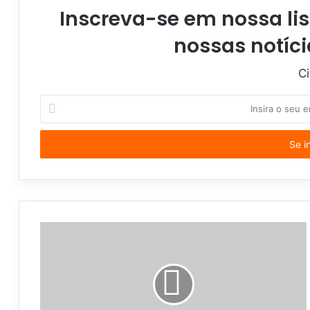
Inscreva-se em nossa lis
nossas notíci
Ci
I
n
s
i
r
a
o
s
e
u
e
n
d
e
r