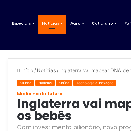
Especiais
Notícias
Agro
Cotidiano
Pol
Início
/
Notícias
/
Inglaterra vai mapear DNA de
Mundo
Notícias
Saúde
Tecnologia e Inovação
Medicina do futuro
Inglaterra vai ma
os bebês
Com investimento bilionário, novo pr