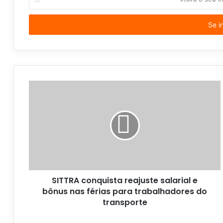
n
s
i
r
a
o
s
e
u
e
n
d
e
r
e
ç
o
SITTRA conquista reajuste salarial e
d
bônus nas férias para trabalhadores do
e
transporte
e
m