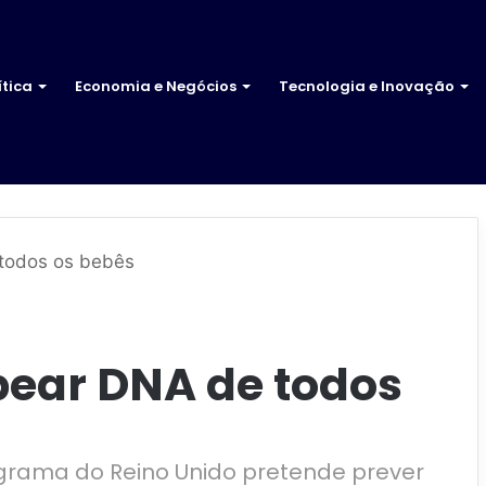
ítica
Economia e Negócios
Tecnologia e Inovação
 todos os bebês
pear DNA de todos
ograma do Reino Unido pretende prever