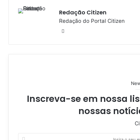
Redação Citizen
Redação do Portal Citizen
W
e
b
s
i
t
e
New
Inscreva-se em nossa lis
nossas notíci
Ci
I