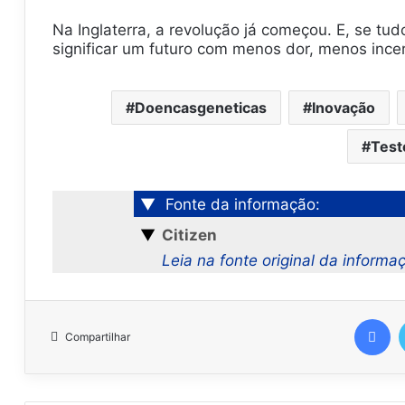
Na Inglaterra, a revolução já começou. E, se t
significar um futuro com menos dor, menos ince
Doencasgeneticas
Inovação
Tes
▼
Fonte da informação:
▼
Citizen
Leia na fonte original da informa
Facebook
Compartilhar