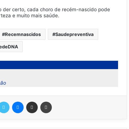
udo der certo, cada choro de recém-nascido pode
rteza e muito mais saúde.
Recemnascidos
Saudepreventiva
tedeDNA
ção
Twitter
Messenger
Compartilhar via e-mail
Imprimir