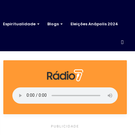
Espiritualidade
Blogs
Eleições Anápolis 2024
Proc
por
PUBLICIDADE