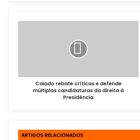
o
s
e
u
e
n
d
e
r
e
ç
o
Caiado rebate críticas e defende
d
múltiplas candidaturas da direita à
e
Presidência
e
m
a
i
l
ARTIGOS RELACIONADOS