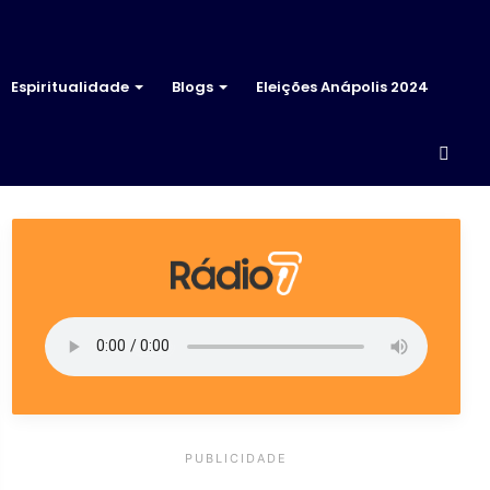
Espiritualidade
Blogs
Eleições Anápolis 2024
Proc
por
PUBLICIDADE