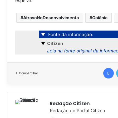
esperar.
AtrasoNoDesenvolvimento
Goiânia
▼
Fonte da informação:
▼
Citizen
Leia na fonte original da informa
Facebook
Compartilhar
Redação Citizen
Redação do Portal Citizen