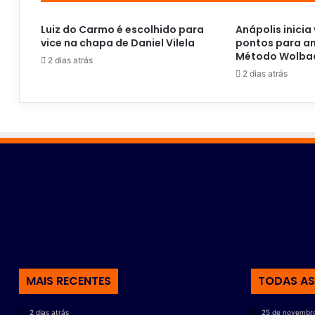
Luiz do Carmo é escolhido para
Anápolis inicia 
vice na chapa de Daniel Vilela
pontos para am
Método Wolba
2 dias atrás
2 dias atrás
MAIS RECENTES
TODAS AS
2 dias atrás
25 de novembr