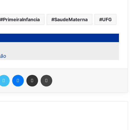
PrimeiraInfancia
SaudeMaterna
UFG
ção
Twitter
Messenger
Compartilhar via e-mail
Imprimir