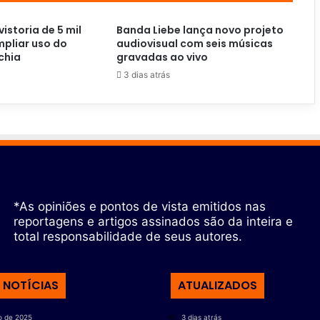
vistoria de 5 mil
Banda Liebe lança novo projeto
pliar uso do
audiovisual com seis músicas
chia
gravadas ao vivo
3 dias atrás
*As opiniões e pontos de vista emitidos nas
reportagens e artigos assinados são da inteira e
total responsabilidade de seus autores.
 NOTÍCIAS
ATUALIZADOS
o de 2025
3 dias atrás