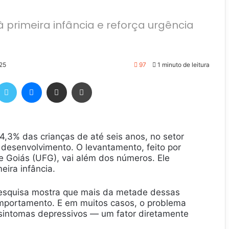
 primeira infância e reforça urgência
25
97
1 minuto de leitura
Twitter
Messenger
Compartilhar via e-mail
Imprimir
,3% das crianças de até seis anos, no setor
o desenvolvimento. O levantamento, feito por
e Goiás (UFG), vai além dos números. Ele
eira infância.
pesquisa mostra que mais da metade dessas
mportamento. E em muitos casos, o problema
intomas depressivos — um fator diretamente