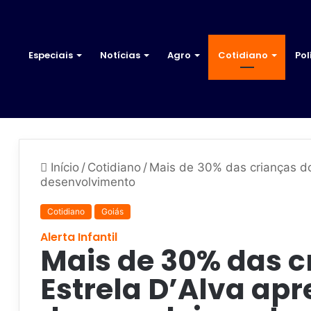
Especiais
Notícias
Agro
Cotidiano
Pol
Início
/
Cotidiano
/
Mais de 30% das crianças do
desenvolvimento
Cotidiano
Goiás
Alerta Infantil
Mais de 30% das c
Estrela D’Alva ap