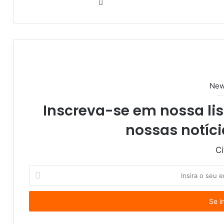
W
e
b
s
i
t
e
New
Inscreva-se em nossa lis
nossas notíci
Ci
I
n
s
i
r
a