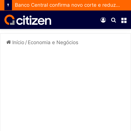
Banco Central confirma novo corte e reduz a taxa Selic para 14% ao ano
Entrar
Procur
M
por
Início
/
Economia e Negócios