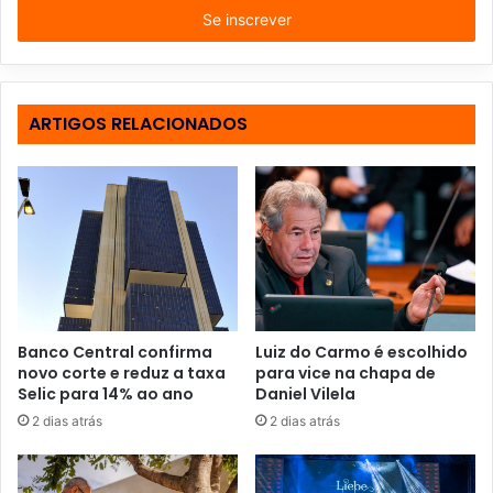
i
r
a
o
s
ARTIGOS RELACIONADOS
e
u
e
n
d
e
r
e
ç
o
Banco Central confirma
Luiz do Carmo é escolhido
d
novo corte e reduz a taxa
para vice na chapa de
e
Selic para 14% ao ano
Daniel Vilela
e
2 dias atrás
2 dias atrás
m
a
i