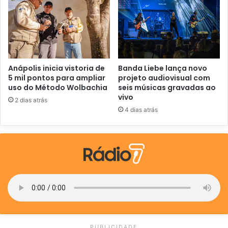
l
Anápolis inicia vistoria de
Banda Liebe lança novo
5 mil pontos para ampliar
projeto audiovisual com
uso do Método Wolbachia
seis músicas gravadas ao
vivo
2 dias atrás
4 dias atrás
PUBLICIDADE