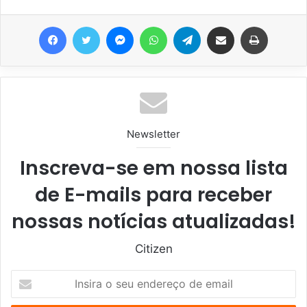
Facebook
Twitter
Messenger
WhatsApp
Telegram
Compartilhar via e-mail
Imprimir
Newsletter
Inscreva-se em nossa lista
de E-mails para receber
nossas notícias atualizadas!
Citizen
I
n
s