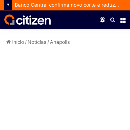
Banco Central confirma novo corte e reduz a taxa Selic para 14% ao ano
Entrar
Procur
M
por
Início
/
Notícias
/
Anápolis