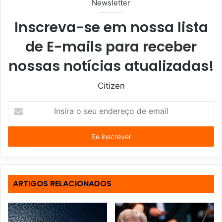
Newsletter
Inscreva-se em nossa lista
de E-mails para receber
nossas notícias atualizadas!
Citizen
I
n
s
i
r
a
o
s
ARTIGOS RELACIONADOS
e
u
e
n