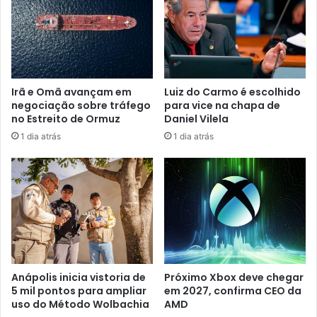
d
e
r
e
ç
o
Irã e Omã avançam em
Luiz do Carmo é escolhido
d
negociação sobre tráfego
para vice na chapa de
e
no Estreito de Ormuz
Daniel Vilela
e
1 dia atrás
1 dia atrás
m
a
i
l
Anápolis inicia vistoria de
Próximo Xbox deve chegar
5 mil pontos para ampliar
em 2027, confirma CEO da
uso do Método Wolbachia
AMD