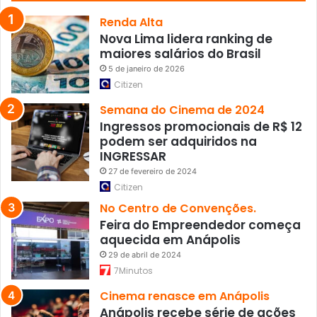
q
u
Renda Alta
a
Nova Lima lidera ranking de
l
maiores salários do Brasil
i
5 de janeiro de 2026
f
Citizen
i
c
Semana do Cinema de 2024
a
Ingressos promocionais de R$ 12
ç
podem ser adquiridos na
ã
INGRESSAR
o
27 de fevereiro de 2024
e
Citizen
m
No Centro de Convenções.
v
Feira do Empreendedor começa
a
aquecida em Anápolis
c
i
29 de abril de 2024
n
7Minutos
o
Cinema renasce em Anápolis
l
Anápolis recebe série de ações
o