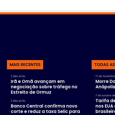
r
ç
a
a
ç
õ
e
s
p
r
e
v
MAIS RECENTES
TODAS AS
e
n
t
2 dias atrás
11 de novembro
Irã e Omã avançam em
Morre Do
i
negociação sobre tráfego no
Anápolis
v
Estreito de Ormuz
a
7 de outubro d
s
Tarifa 
2 dias atrás
Banco Central confirma novo
nos EUA
corte e reduz a taxa Selic para
brasilei