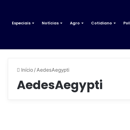
Especiais
Notícias
Agro
Cotidiano
Pol
Início
/
AedesAegypti
AedesAegypti
A
n
Anápolis
á
p