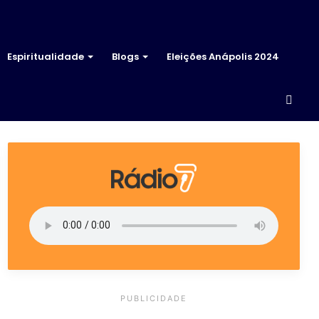
Espiritualidade
Blogs
Eleições Anápolis 2024
Proc
por
PUBLICIDADE