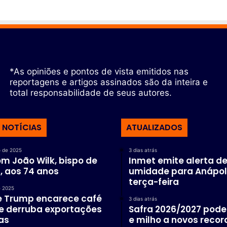
p
o
l
i
s
*As opiniões e pontos de vista emitidos nas
reportagens e artigos assinados são da inteira e
total responsabilidade de seus autores.
 NOTÍCIAS
ATUALIZADOS
 de 2025
3 dias atrás
m João Wilk, bispo de
Inmet emite alerta de
, aos 74 anos
umidade para Anápol
terça-feira
e 2025
de Trump encarece café
3 dias atrás
 e derruba exportações
Safra 2026/2027 pode 
ras
e milho a novos recor