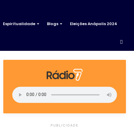
Espiritualidade
Blogs
Eleições Anápolis 2024
Proc
por
PUBLICIDADE