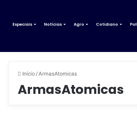
Especiais
Notícias
Agro
Cotidiano
Pol
Início
/
ArmasAtomicas
ArmasAtomicas
C
h
Mundo
e
f