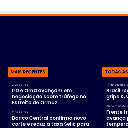
”
MAIS RECENTES
TODAS AS
2 dias atrás
17 de dezembro
Irã e Omã avançam em
Brasil r
negociação sobre tráfego no
gripe K,
Estreito de Ormuz
30 de maio de 
Frente f
2 dias atrás
Banco Central confirma novo
avança p
corte e reduz a taxa Selic para
tempera