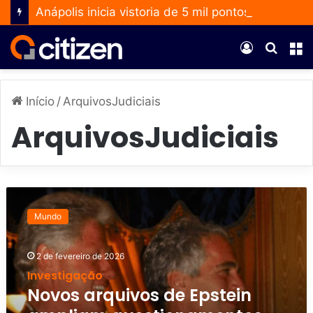
Anápolis inicia vistoria de 5 mil pontos para ampliar uso do Método Wolbachia
Entrar
Procur
M
por
Início
/
ArquivosJudiciais
ArquivosJudiciais
N
o
Mundo
v
o
s
2 de fevereiro de 2026
a
Investigação
r
Novos arquivos de Epstein
q
u