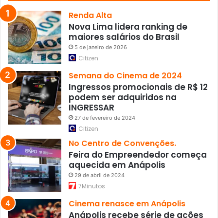
l
a
Renda Alta
ç
Nova Lima lidera ranking de
õ
maiores salários do Brasil
e
5 de janeiro de 2026
s
Citizen
c
o
Semana do Cinema de 2024
m
Ingressos promocionais de R$ 12
B
podem ser adquiridos na
i
INGRESSAR
l
27 de fevereiro de 2024
l
Citizen
C
No Centro de Convenções.
l
Feira do Empreendedor começa
i
aquecida em Anápolis
n
t
29 de abril de 2024
o
7Minutos
n
Cinema renasce em Anápolis
Anápolis recebe série de ações