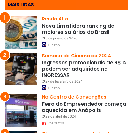
ç
MAIS LIDAS
ã
o
Renda Alta
d
Nova Lima lidera ranking de
e
maiores salários do Brasil
v
5 de janeiro de 2026
u
Citizen
l
n
Semana do Cinema de 2024
e
Ingressos promocionais de R$ 12
r
podem ser adquiridos na
a
INGRESSAR
b
27 de fevereiro de 2024
i
Citizen
l
No Centro de Convenções.
i
Feira do Empreendedor começa
d
aquecida em Anápolis
a
d
29 de abril de 2024
e
7Minutos