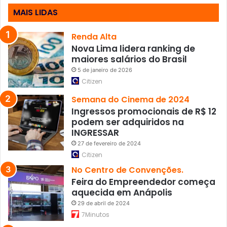
o
MAIS LIDAS
i
á
s
Renda Alta
Nova Lima lidera ranking de
maiores salários do Brasil
5 de janeiro de 2026
Citizen
Semana do Cinema de 2024
Ingressos promocionais de R$ 12
podem ser adquiridos na
INGRESSAR
27 de fevereiro de 2024
Citizen
No Centro de Convenções.
Feira do Empreendedor começa
aquecida em Anápolis
29 de abril de 2024
7Minutos