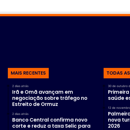
6
MAIS RECENTES
TODAS AS
2 dias atrás
30 de outubro 
Irã e Omã avançam em
Primeir
negociação sobre tráfego no
saúde e
Estreito de Ormuz
12 de novembr
Palmeira
2 dias atrás
Banco Central confirma novo
nova tu
corte e reduz a taxa Selic para
2026