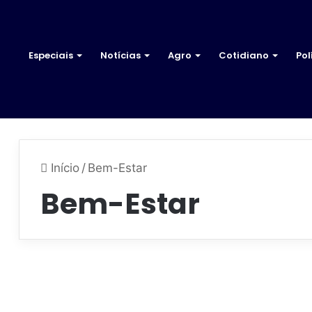
Especiais
Notícias
Agro
Cotidiano
Pol
Início
/
Bem-Estar
Bem-Estar
C
o
Cultura
n
e