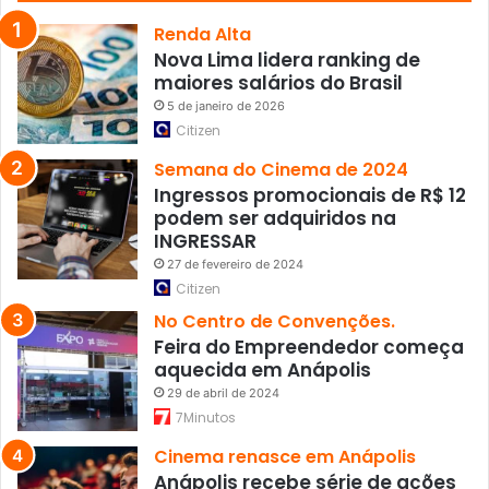
i
a
Renda Alta
l
Nova Lima lidera ranking de
maiores salários do Brasil
5 de janeiro de 2026
Citizen
Semana do Cinema de 2024
Ingressos promocionais de R$ 12
podem ser adquiridos na
INGRESSAR
27 de fevereiro de 2024
Citizen
No Centro de Convenções.
Feira do Empreendedor começa
aquecida em Anápolis
29 de abril de 2024
7Minutos
Cinema renasce em Anápolis
Anápolis recebe série de ações