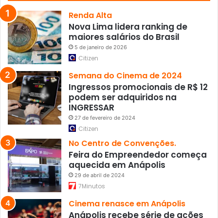
p
a
Renda Alta
r
Nova Lima lidera ranking de
a
maiores salários do Brasil
b
5 de janeiro de 2026
e
Citizen
n
s
Semana do Cinema de 2024
a
Ingressos promocionais de R$ 12
p
podem ser adquiridos na
r
INGRESSAR
e
27 de fevereiro de 2024
e
Citizen
n
No Centro de Convenções.
d
Feira do Empreendedor começa
i
aquecida em Anápolis
d
o
29 de abril de 2024
s
7Minutos
Cinema renasce em Anápolis
Anápolis recebe série de ações