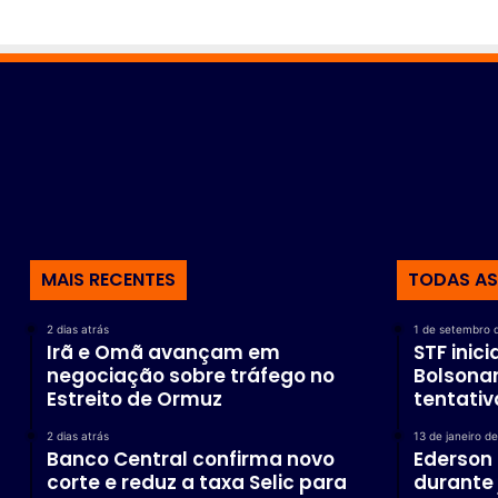
MAIS RECENTES
TODAS AS
2 dias atrás
1 de setembro 
Irã e Omã avançam em
STF inic
negociação sobre tráfego no
Bolsonar
Estreito de Ormuz
tentativ
2 dias atrás
13 de janeiro d
Banco Central confirma novo
Ederson 
corte e reduz a taxa Selic para
durante 