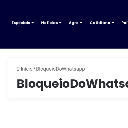
Especiais
Notícias
Agro
Cotidiano
Pol
Início
/
BloqueioDoWhatsapp
BloqueioDoWhats
R
ú
Mundo
s
s