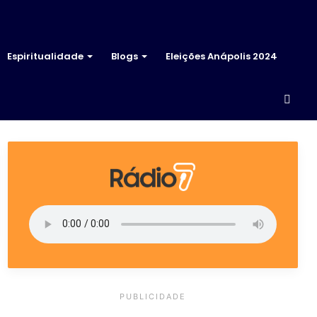
Espiritualidade
Blogs
Eleições Anápolis 2024
Proc
por
PUBLICIDADE