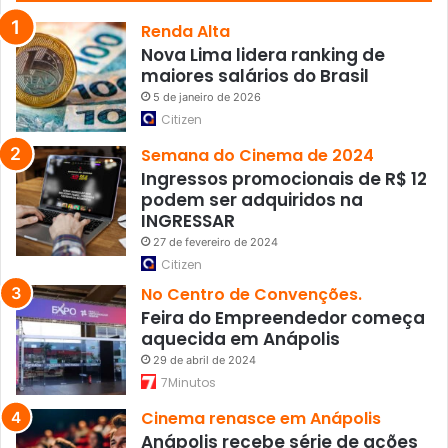
a
c
Renda Alta
o
Nova Lima lidera ranking de
n
maiores salários do Brasil
t
5 de janeiro de 2026
r
Citizen
a
t
Semana do Cinema de 2024
a
Ingressos promocionais de R$ 12
r
podem ser adquiridos na
i
INGRESSAR
f
27 de fevereiro de 2024
a
Citizen
ç
No Centro de Convenções.
o
Feira do Empreendedor começa
d
aquecida em Anápolis
e
T
29 de abril de 2024
r
7Minutos
u
Cinema renasce em Anápolis
m
Anápolis recebe série de ações
p