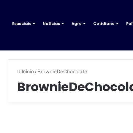
Especiais
Notícias
Agro
Cotidiano
Pol
Início
/
BrownieDeChocolate
BrownieDeChocol
A
p
Cotidiano
r
e