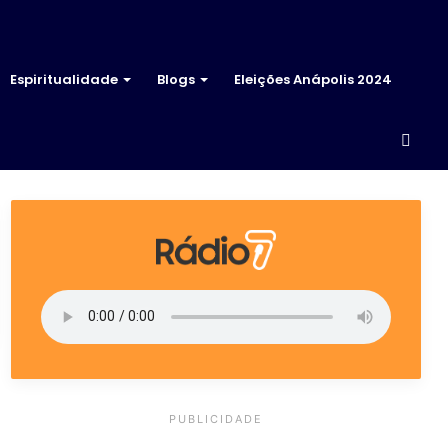
Espiritualidade
Blogs
Eleições Anápolis 2024
Proc
por
PUBLICIDADE