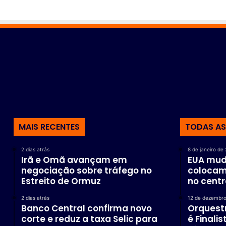
MAIS RECENTES
TODAS AS
2 dias atrás
8 de janeiro de
Irã e Omã avançam em
EUA mud
negociação sobre tráfego no
colocam 
Estreito de Ormuz
no centr
2 dias atrás
12 de dezembro
Banco Central confirma novo
Orquestr
corte e reduz a taxa Selic para
é Finali