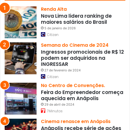
o
m
Renda Alta
o
Nova Lima lidera ranking de
p
maiores salários do Brasil
r
5 de janeiro de 2026
e
Citizen
ç
o
Semana do Cinema de 2024
d
Ingressos promocionais de R$ 12
o
podem ser adquiridos na
c
INGRESSAR
a
27 de fevereiro de 2024
c
Citizen
a
No Centro de Convenções.
u
Feira do Empreendedor começa
aquecida em Anápolis
29 de abril de 2024
7Minutos
Cinema renasce em Anápolis
Anápolis recebe série de ações