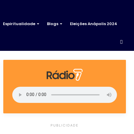
Espiritualidade
Blogs
Eleições Anápolis 2024
Proc
por
PUBLICIDADE