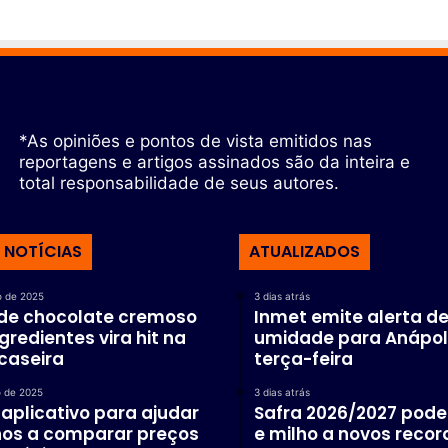
*As opiniões e pontos de vista emitidos nas
reportagens e artigos assinados são da inteira e
total responsabilidade de seus autores.
 NOTÍCIAS
ATUALIZADOS
o de 2025
3 dias atrás
 de chocolate cremoso
Inmet emite alerta de
gredientes vira hit na
umidade para Anápol
caseira
terça-feira
 de 2025
3 dias atrás
 aplicativo para ajudar
Safra 2026/2027 pode 
nos a comparar preços
e milho a novos recor