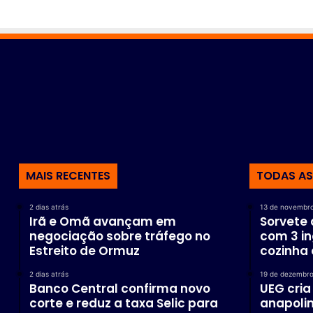
MAIS RECENTES
TODAS AS
2 dias atrás
13 de novembr
Irã e Omã avançam em
Sorvete
negociação sobre tráfego no
com 3 in
Estreito de Ormuz
cozinha 
2 dias atrás
19 de dezembro
Banco Central confirma novo
UEG cria
corte e reduz a taxa Selic para
anapoli