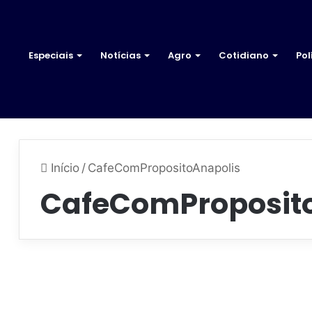
Especiais
Notícias
Agro
Cotidiano
Pol
Início
/
CafeComPropositoAnapolis
CafeComProposit
C
a
Economia e Negócios
f
é