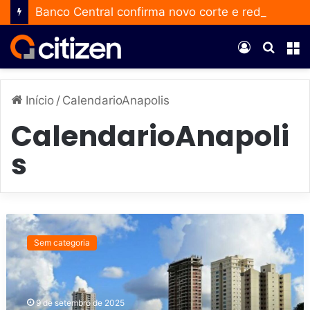
Banco Central confirma novo corte e reduz a taxa Selic para 14% ao ano
Entrar
Procur
M
por
Início
/
CalendarioAnapolis
CalendarioAnapoli
s
P
r
Sem categoria
e
p
a
r
9 de setembro de 2025
e