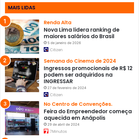
s
MAIS LIDAS
e
m
2
Renda Alta
0
Nova Lima lidera ranking de
2
maiores salários do Brasil
6
5 de janeiro de 2026
Citizen
Semana do Cinema de 2024
Ingressos promocionais de R$ 12
podem ser adquiridos na
INGRESSAR
27 de fevereiro de 2024
Citizen
No Centro de Convenções.
Feira do Empreendedor começa
aquecida em Anápolis
29 de abril de 2024
7Minutos