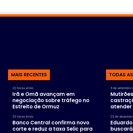
d
e
d
e
d
i
v
e
r
s
ã
MAIS RECENTES
TODAS AS
o
e
s
22 horas atrás
3 de setembro 
o
Irã e Omã avançam em
Mutirões
l
negociação sobre tráfego no
castraç
i
Estreito de Ormuz
atender 
d
22 horas atrás
23 de dezembr
a
Banco Central confirma novo
Eduardo 
r
corte e reduz a taxa Selic para
buscará
i