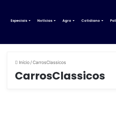
Especiais
Notícias
Agro
Cotidiano
Pol
Início
/
CarrosClassicos
CarrosClassicos
F
e
Cultura
i
12 de dezembro de 2025
r