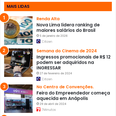
t
MAIS LIDAS
a
s
d
Renda Alta
e
Nova Lima lidera ranking de
t
maiores salários do Brasil
r
5 de janeiro de 2026
â
Citizen
n
s
Semana do Cinema de 2024
i
Ingressos promocionais de R$ 12
t
podem ser adquiridos na
o
INGRESSAR
27 de fevereiro de 2024
Citizen
No Centro de Convenções.
Feira do Empreendedor começa
aquecida em Anápolis
29 de abril de 2024
7Minutos