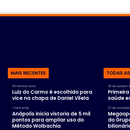
s
MAIS RECENTES
TODAS AS
50 minutos atrás
30 de outubro 
Luiz do Carmo é escolhido para
Primeir
vice na chapa de Daniel Vilela
saúde e
1 hora atrás
27 de novembr
Anápolis inicia vistoria de 5 mil
Megaop
pontos para ampliar uso do
do Grupo
Método Wolbachia
bilionári