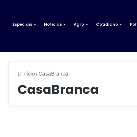
Especiais
Notícias
Agro
Cotidiano
Pol
Início
/
CasaBranca
CasaBranca
C
a
Política
s
a