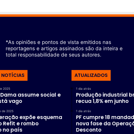
*As opiniões e pontos de vista emitidos nas
reportagens e artigos assinados são da inteira e
total responsabilidade de seus autores.
 NOTÍCIAS
ATUALIZADOS
de 2025
1 dia atrás
a Dama assume social e
Produção industrial br
stá vago
recua 1,8% em junho
o de 2025
1 dia atrás
eração expõe esquema
PF cumpre 18 manda
 Refit e rombo
nova fase da Operaç
o no país
Desconto