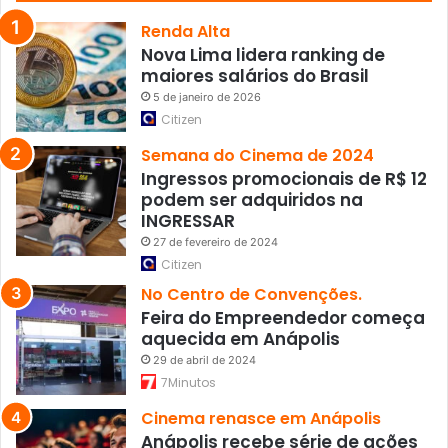
o
B
Renda Alta
r
Nova Lima lidera ranking de
a
maiores salários do Brasil
s
5 de janeiro de 2026
i
Citizen
l
Semana do Cinema de 2024
Ingressos promocionais de R$ 12
podem ser adquiridos na
INGRESSAR
27 de fevereiro de 2024
Citizen
No Centro de Convenções.
Feira do Empreendedor começa
aquecida em Anápolis
29 de abril de 2024
7Minutos
Cinema renasce em Anápolis
Anápolis recebe série de ações