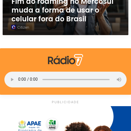
Fim do roaming no Mercosul
i
muda a forma de usar o
n
celular fora do Brasil
g
n
Citizen
o
M
e
r
c
o
s
u
l
m
u
d
PUBLICIDADE
a
a
f
o
r