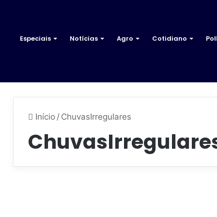
Especiais
Notícias
Agro
Cotidiano
Pol
Início
/
ChuvasIrregulares
ChuvasIrregulare
2
0
Brasil
2
6