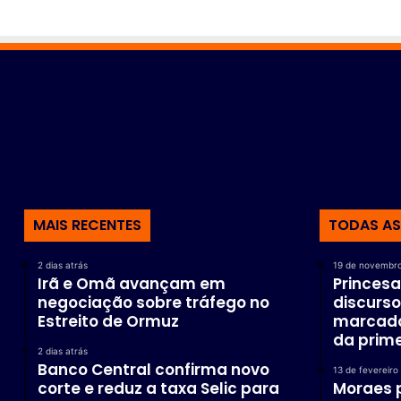
u
r
a
n
o
B
r
a
s
i
l
MAIS RECENTES
TODAS AS
2 dias atrás
19 de novembr
Irã e Omã avançam em
Princesa
negociação sobre tráfego no
discurs
Estreito de Ormuz
marcado
da prime
2 dias atrás
Banco Central confirma novo
13 de fevereiro
corte e reduz a taxa Selic para
Moraes 