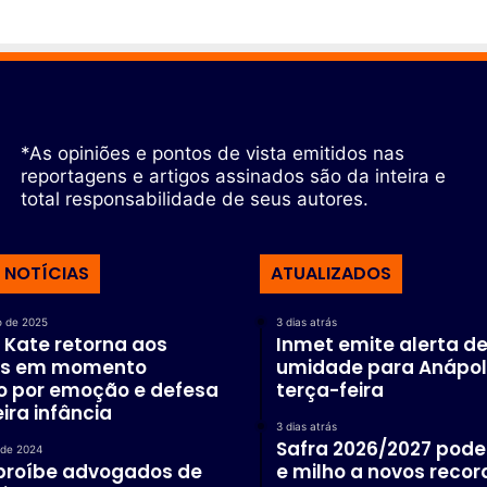
*As opiniões e pontos de vista emitidos nas
reportagens e artigos assinados são da inteira e
total responsabilidade de seus autores.
 NOTÍCIAS
ATUALIZADOS
o de 2025
3 dias atrás
 Kate retorna aos
Inmet emite alerta de
os em momento
umidade para Anápol
 por emoção e defesa
terça-feira
ira infância
3 dias atrás
Safra 2026/2027 pode 
 de 2024
proíbe advogados de
e milho a novos recor