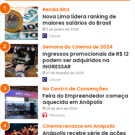
n
e
Renda Alta
s
Nova Lima lidera ranking de
t
maiores salários do Brasil
a
5 de janeiro de 2026
q
Citizen
u
a
Semana do Cinema de 2024
r
Ingressos promocionais de R$ 12
t
podem ser adquiridos na
a
INGRESSAR
27 de fevereiro de 2024
Citizen
No Centro de Convenções.
Feira do Empreendedor começa
aquecida em Anápolis
29 de abril de 2024
7Minutos
Cinema renasce em Anápolis
Anápolis recebe série de ações