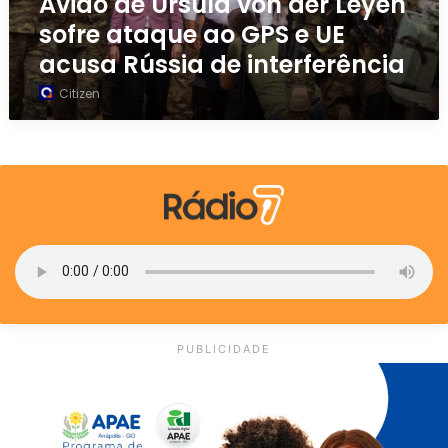
Avião de Ursula von der Leyen
s
sofre ataque ao GPS e UE
u
acusa Rússia de interferência
l
a
Citizen
v
o
n
d
e
r
L
e
y
e
n
s
PUBLICIDADE
o
f
r
e
a