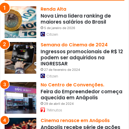
s
i
Renda Alta
a
Nova Lima lidera ranking de
d
maiores salários do Brasil
e
5 de janeiro de 2026
i
Citizen
n
t
Semana do Cinema de 2024
e
Ingressos promocionais de R$ 12
r
podem ser adquiridos na
f
INGRESSAR
e
27 de fevereiro de 2024
r
Citizen
ê
No Centro de Convenções.
n
Feira do Empreendedor começa
c
aquecida em Anápolis
i
a
29 de abril de 2024
7Minutos
Cinema renasce em Anápolis
Anápolis recebe série de ações