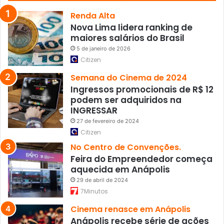
a
r
Renda Alta
c
Nova Lima lidera ranking de
a
maiores salários do Brasil
r
5 de janeiro de 2026
a
Citizen
m
G
Semana do Cinema de 2024
e
Ingressos promocionais de R$ 12
r
podem ser adquiridos na
a
INGRESSAR
ç
27 de fevereiro de 2024
õ
Citizen
e
No Centro de Convenções.
s
Feira do Empreendedor começa
”
aquecida em Anápolis
29 de abril de 2024
7Minutos
Cinema renasce em Anápolis
Anápolis recebe série de ações