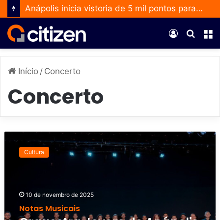
Anápolis inicia vistoria de 5 mil pontos para ampliar uso do Método Wolbachia
Entrar
Procur
M
por
Início
/
Concerto
Concerto
O
r
Cultura
q
u
e
s
10 de novembro de 2025
t
Notas Musicais
r
a