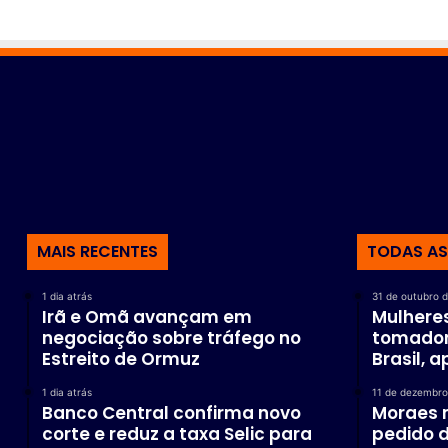
MAIS RECENTES
TODAS AS
1 dia atrás
31 de outubro 
Irã e Omã avançam em
Mulheres
negociação sobre tráfego no
tomador
Estreito de Ormuz
Brasil, 
1 dia atrás
11 de dezembro
Banco Central confirma novo
Moraes 
corte e reduz a taxa Selic para
pedido d