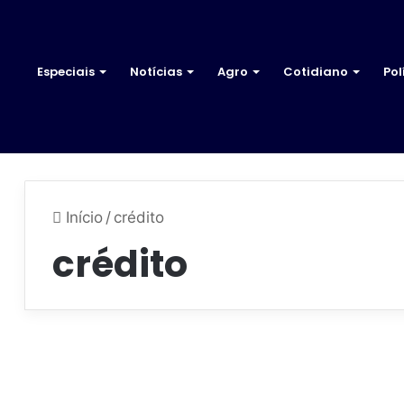
Especiais
Notícias
Agro
Cotidiano
Pol
Início
/
crédito
crédito
B
a
Brasil
n
c