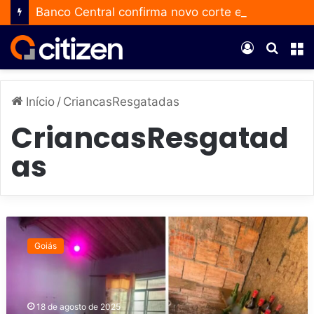
Banco Central confirma novo corte e reduz a taxa Selic para 14% ao ano
Entrar
Procur
M
por
Início
/
CriancasResgatadas
CriancasResgatad
as
C
a
Goiás
s
a
d
e
18 de agosto de 2025
p