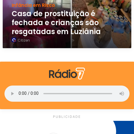
Infância em Risco
r
o
Casa de prostituição é
s
fechada e crianças são
t
resgatadas em Luziânia
i
t
Citizen
u
i
ç
ã
o
é
f
e
c
h
a
d
PUBLICIDADE
a
e
c