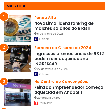
o
MAIS LIDAS
Renda Alta
Nova Lima lidera ranking de
maiores salários do Brasil
5 de janeiro de 2026
Citizen
Semana do Cinema de 2024
Ingressos promocionais de R$ 12
podem ser adquiridos na
INGRESSAR
27 de fevereiro de 2024
Citizen
No Centro de Convenções.
Feira do Empreendedor começa
aquecida em Anápolis
29 de abril de 2024
7Minutos