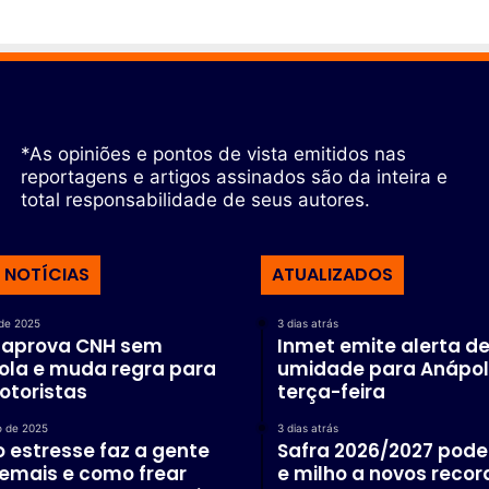
*As opiniões e pontos de vista emitidos nas
reportagens e artigos assinados são da inteira e
total responsabilidade de seus autores.
 NOTÍCIAS
ATUALIZADOS
de 2025
3 dias atrás
 aprova CNH sem
Inmet emite alerta de
ola e muda regra para
umidade para Anápol
otoristas
terça-feira
o de 2025
3 dias atrás
o estresse faz a gente
Safra 2026/2027 pode 
emais e como frear
e milho a novos recor