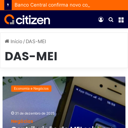
Banco Central confirma novo corte e reduz a taxa Selic para 14% ao ano
Entrar
Procur
M
por
Início
/
DAS-MEI
DAS-MEI
C
o
Economia e Negócios
n
t
r
i
31 de dezembro de 2025
b
Negócios
u
i