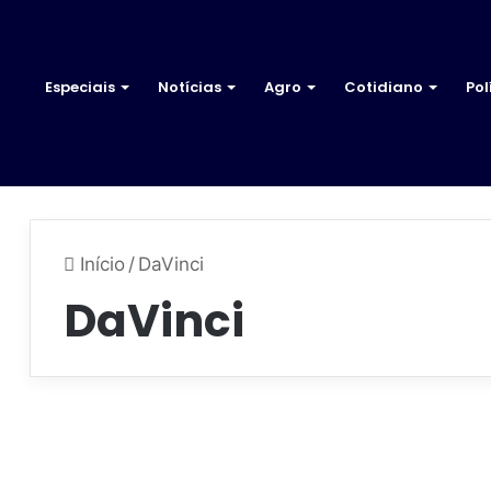
Especiais
Notícias
Agro
Cotidiano
Pol
Início
/
DaVinci
DaVinci
C
o
Mundo
m
o