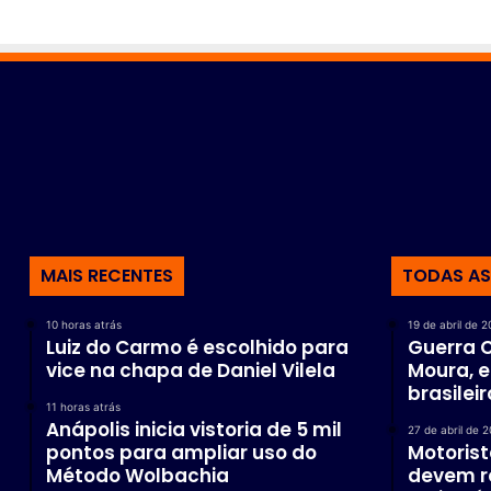
MAIS RECENTES
TODAS AS
10 horas atrás
19 de abril de 
Luiz do Carmo é escolhido para
Guerra C
vice na chapa de Daniel Vilela
Moura, e
brasilei
11 horas atrás
Anápolis inicia vistoria de 5 mil
27 de abril de 
pontos para ampliar uso do
Motoris
Método Wolbachia
devem r