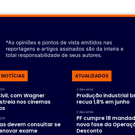
*As opiniões e pontos de vista emitidos nas
reportagens e artigos assinados são da inteira e
total responsabilidade de seus autores.
 NOTÍCIAS
ATUALIZADOS
2024
2 dias atrás
ivil, com Wagner
Produção industrial br
streia nos cinemas
recua 1,8% em junho
ros
2 dias atrás
PF cumpre 18 manda
2024
tas devem consultar se
nova fase da Operaç
enovar exame
Desconto