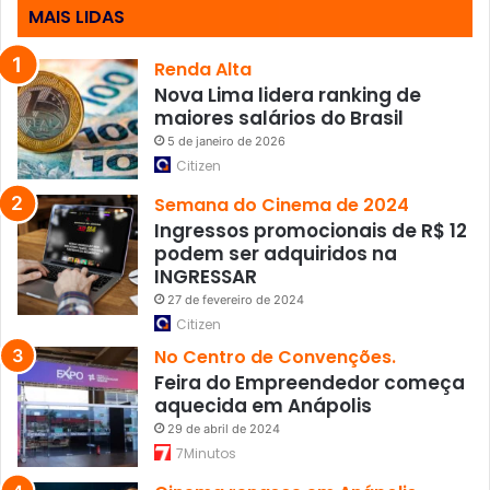
MAIS LIDAS
n
h
a
Renda Alta
e
Nova Lima lidera ranking de
d
maiores salários do Brasil
o
5 de janeiro de 2026
A
Citizen
l
Semana do Cinema de 2024
e
m
Ingressos promocionais de R$ 12
ã
podem ser adquiridos na
o
INGRESSAR
27 de fevereiro de 2024
Citizen
No Centro de Convenções.
Feira do Empreendedor começa
aquecida em Anápolis
29 de abril de 2024
7Minutos