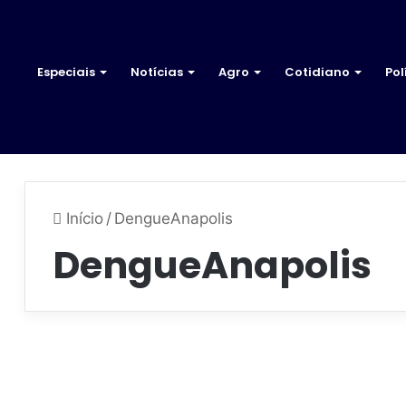
Especiais
Notícias
Agro
Cotidiano
Pol
Início
/
DengueAnapolis
DengueAnapolis
M
a
Saúde
i
24 de fevereiro de 2026
s