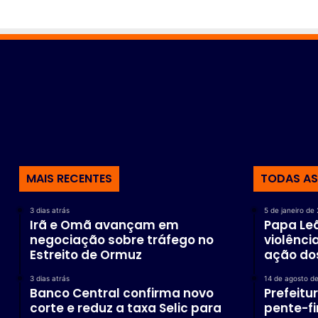
r
a
d
e
n
g
u
e
e
m
A
MAIS RECENTES
TODAS AS
n
á
p
3 dias atrás
5 de janeiro de
o
Irã e Omã avançam em
Papa Leã
l
negociação sobre tráfego no
violênci
i
Estreito de Ormuz
ação do
s
3 dias atrás
14 de agosto d
Banco Central confirma novo
Prefeitu
corte e reduz a taxa Selic para
pente-fi