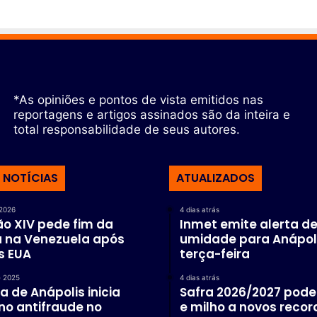
*As opiniões e pontos de vista emitidos nas
reportagens e artigos assinados são da inteira e
total responsabilidade de seus autores.
 NOTÍCIAS
ATUALIZADOS
 2026
4 dias atrás
o XIV pede fim da
Inmet emite alerta de
a na Venezuela após
umidade para Anápol
s EUA
terça-feira
e 2025
4 dias atrás
ra de Anápolis inicia
Safra 2026/2027 pode 
no antifraude no
e milho a novos recor