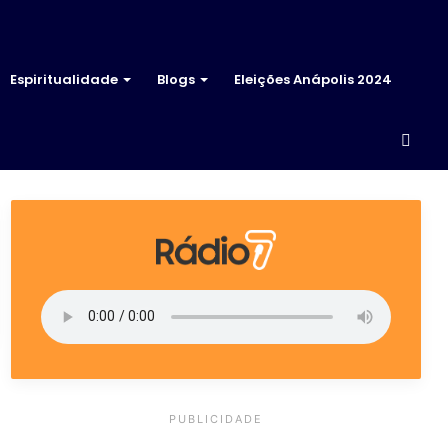
Espiritualidade
Blogs
Eleições Anápolis 2024
Proc
por
PUBLICIDADE