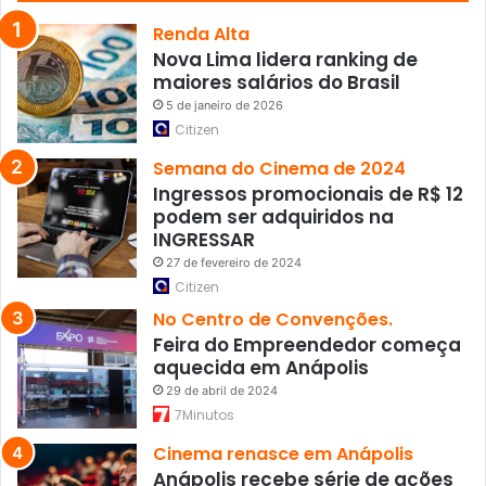
M
2
Renda Alta
0
Nova Lima lidera ranking de
2
maiores salários do Brasil
4
5 de janeiro de 2026
Citizen
Semana do Cinema de 2024
Ingressos promocionais de R$ 12
podem ser adquiridos na
INGRESSAR
27 de fevereiro de 2024
Citizen
No Centro de Convenções.
Feira do Empreendedor começa
aquecida em Anápolis
29 de abril de 2024
7Minutos
Cinema renasce em Anápolis
Anápolis recebe série de ações