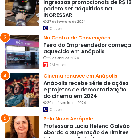
a
Ingressos promocionais de R$ 12
s
podem ser adquiridos na
o
INGRESSAR
b
27 de fevereiro de 2024
r
Citizen
i
No Centro de Convenções.
g
Feira do Empreendedor começa
a
aquecida em Anápolis
t
ó
29 de abril de 2024
r
7Minutos
i
Cinema renasce em Anápolis
a
Anápolis recebe série de ações
s
e projetos de democratização
do cinema em 2024
20 de fevereiro de 2024
Citizen
Pela Nova Acrópole
Professora Lúcia Helena Galvão
Aborda a Superação de Limites