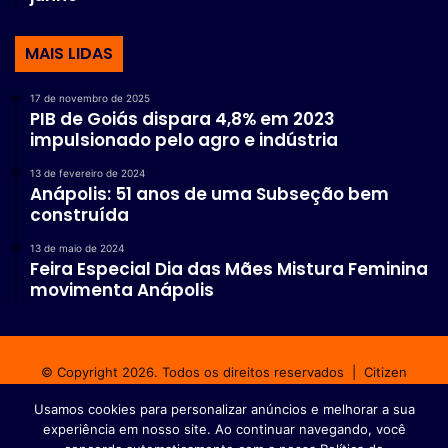
MAIS LIDAS
17 de novembro de 2025
PIB de Goiás dispara 4,8% em 2023
impulsionado pelo agro e indústria
13 de fevereiro de 2024
Anápolis: 51 anos de uma Subseção bem
construída
13 de maio de 2024
Feira Especial Dia das Mães Mistura Feminina
movimenta Anápolis
© Copyright 2026. Todos os direitos reservados |
Citizen
Comunicação Integrada
Usamos cookies para personalizar anúncios e melhorar a sua
experiência em nosso site. Ao continuar navegando, você
Início
Fale conosco
Política de privacidade