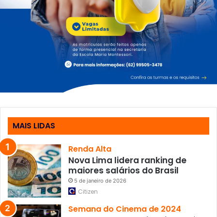
u
i
s
l
t
i
o
t
s
a
e
ç
f
ã
l
o
e
x
i
b
MAIS LIDAS
i
l
i
Renda Alta
z
Nova Lima lidera ranking de
a
maiores salários do Brasil
r
5 de janeiro de 2026
a
Citizen
u
l
Semana do Cinema de 2024