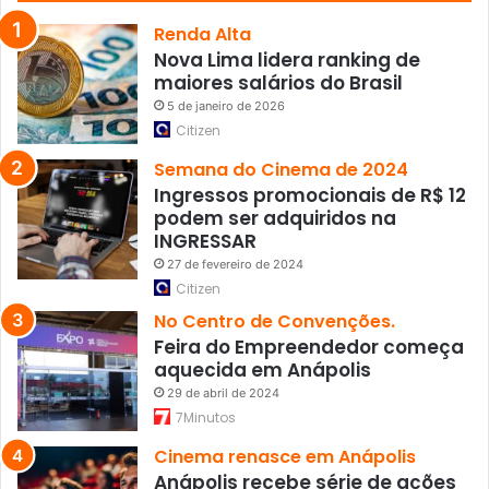
a
s
Renda Alta
C
Nova Lima lidera ranking de
o
maiores salários do Brasil
m
5 de janeiro de 2026
p
Citizen
r
a
Semana do Cinema de 2024
s
Ingressos promocionais de R$ 12
!
podem ser adquiridos na
)
INGRESSAR
27 de fevereiro de 2024
Citizen
No Centro de Convenções.
Feira do Empreendedor começa
aquecida em Anápolis
29 de abril de 2024
7Minutos
Cinema renasce em Anápolis
Anápolis recebe série de ações