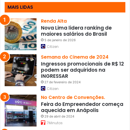
i
MAIS LIDAS
n
s
c
Renda Alta
r
Nova Lima lidera ranking de
i
maiores salários do Brasil
ç
5 de janeiro de 2026
õ
Citizen
e
s
Semana do Cinema de 2024
p
Ingressos promocionais de R$ 12
a
podem ser adquiridos na
r
INGRESSAR
a
27 de fevereiro de 2024
e
Citizen
m
No Centro de Convenções.
p
Feira do Empreendedor começa
r
aquecida em Anápolis
e
s
29 de abril de 2024
a
7Minutos
s