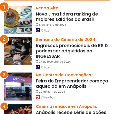
a
i
Renda Alta
s
Nova Lima lidera ranking de
maiores salários do Brasil
5 de janeiro de 2026
Citizen
Semana do Cinema de 2024
Ingressos promocionais de R$ 12
podem ser adquiridos na
INGRESSAR
27 de fevereiro de 2024
Citizen
No Centro de Convenções.
Feira do Empreendedor começa
aquecida em Anápolis
29 de abril de 2024
7Minutos
Cinema renasce em Anápolis
Anápolis recebe série de ações