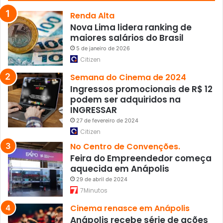
a
m
Renda Alta
u
Nova Lima lidera ranking de
e
maiores salários do Brasil
l
5 de janeiro de 2026
V
Citizen
i
e
Semana do Cinema de 2024
i
Ingressos promocionais de R$ 12
r
podem ser adquiridos na
a
INGRESSAR
27 de fevereiro de 2024
Citizen
No Centro de Convenções.
Feira do Empreendedor começa
aquecida em Anápolis
29 de abril de 2024
7Minutos
Cinema renasce em Anápolis
Anápolis recebe série de ações