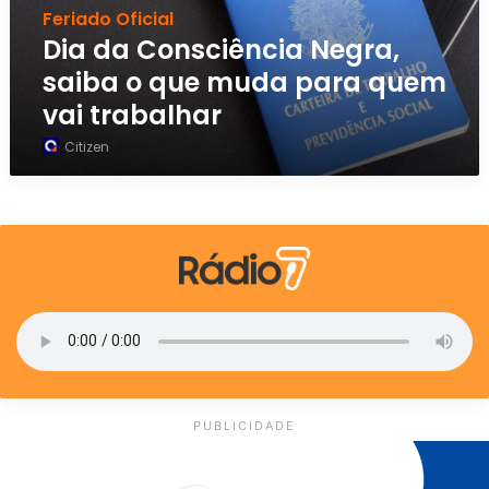
Feriado Oficial
n
s
Dia da Consciência Negra,
c
saiba o que muda para quem
i
vai trabalhar
ê
n
Citizen
c
i
a
N
e
g
r
a
,
s
a
i
PUBLICIDADE
b
a
o