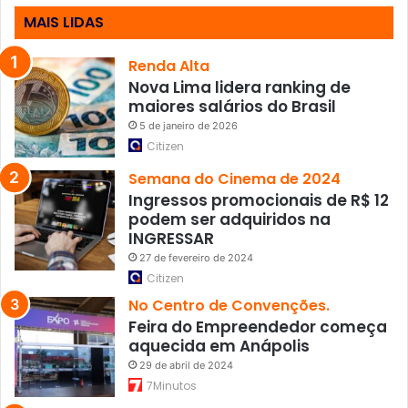
b
MAIS LIDAS
a
l
h
Renda Alta
a
Nova Lima lidera ranking de
r
maiores salários do Brasil
5 de janeiro de 2026
Citizen
Semana do Cinema de 2024
Ingressos promocionais de R$ 12
podem ser adquiridos na
INGRESSAR
27 de fevereiro de 2024
Citizen
No Centro de Convenções.
Feira do Empreendedor começa
aquecida em Anápolis
29 de abril de 2024
7Minutos