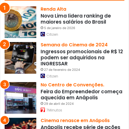
u
i
Renda Alta
s
Nova Lima lidera ranking de
a
maiores salários do Brasil
5 de janeiro de 2026
Citizen
Semana do Cinema de 2024
Ingressos promocionais de R$ 12
podem ser adquiridos na
INGRESSAR
27 de fevereiro de 2024
Citizen
No Centro de Convenções.
Feira do Empreendedor começa
aquecida em Anápolis
29 de abril de 2024
7Minutos
Cinema renasce em Anápolis
Anápolis recebe série de ações