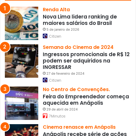
h
e
Renda Alta
d
Nova Lima lidera ranking de
o
maiores salários do Brasil
I
5 de janeiro de 2026
d
Citizen
o
s
Semana do Cinema de 2024
o
Ingressos promocionais de R$ 12
’
podem ser adquiridos na
e
INGRESSAR
c
27 de fevereiro de 2024
i
Citizen
t
No Centro de Convenções.
a
Feira do Empreendedor começa
e
aquecida em Anápolis
c
o
29 de abril de 2024
n
7Minutos
o
Cinema renasce em Anápolis
m
Anápolis recebe série de ações
i