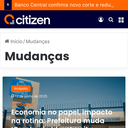
Banco Central confirma novo corte e reduz a taxa Selic para 14% ao ano
Entrar
Procur
M
por
Início
/
Mudanças
Mudanças
E
c
Anápolis
o
12 de junho de 2025
n
o
Mudança
m
Economia no papel, impacto
i
na rotina: Prefeitura muda
a
n