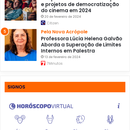
e projetos de democratização
a
do cinema em 2024
e
20 de fevereiro de 2024
a
Citizen
c
e
Pela Nova Acrópole
s
Professora Lúcia Helena Galvão
s
Aborda a Superação de Limites
o
Internos em Palestra
c
13 de fevereiro de 2024
o
7Minutos
m
o
m
o
SIGNOS
t
i
v
o
s