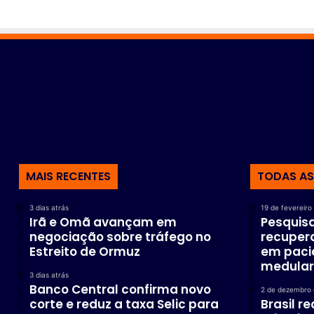
p
e
i
i
r
d
a
e
ç
v
ã
e
o
s
c
e
r
g
i
u
m
i
i
MAIS RECENTES
TODAS AS
r
n
s
o
e
s
3 dias atrás
19 de fevereiro
u
Irã e Omã avançam em
Pesquis
a
c
negociação sobre tráfego no
recuper
u
Estreito de Ormuz
em paci
r
medular
3 dias atrás
s
Banco Central confirma novo
2 de dezembro 
o
corte e reduz a taxa Selic para
Brasil r
”