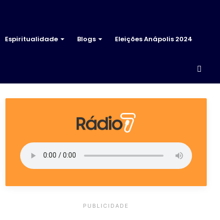
Espiritualidade
Blogs
Eleições Anápolis 2024
Proc
por
PUBLICIDADE