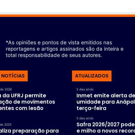
o
*As opiniões e pontos de vista emitidos nas
reportagens e artigos assinados são da inteira e
total responsabilidade de seus autores.
 NOTÍCIAS
ATUALIZADOS
 de 2026
5 dias atrás
a da UFRJ permite
Inmet emite alerta de
ação de movimentos
umidade para Anápol
entes com lesão
terça-feira
5 dias atrás
Safra 2026/2027 pode 
de 2025
ealiza preparação para
e milho a novos recor